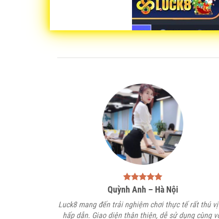
Quỳnh Anh – Hà Nội
Luck8 mang đến trải nghiệm chơi thực tế rất thú vị
hấp dẫn. Giao diện thân thiện, dễ sử dụng cùng v