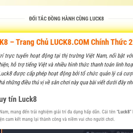
ĐỐI TÁC ĐỒNG HÀNH CÙNG LUCK8
K8 – Trang Chủ LUCK8.COM Chính Thức 
trí trực tuyến hoạt động tại thị trường Việt Nam, nổi bật với
iện, hỗ trợ tiếng Việt và nhiều hình thức thanh toán linh ho
n, Luck8 được cấp phép hoạt động bởi tổ chức quản lý cá cư
 những điều thú vị về sân chơi này qua bài viết dưới đây nh
uy tín Luck8
 Nam, mang đến trải nghiệm giải trí đa dạng hấp dẫn. Cái tên “
Luck8
”
iện cam kết mang lại thành công và niềm vui cho người chơi.