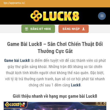
Chuyển
nta.io/.
đến
nội
dung
ĐĂNG KÝ +88K
ĐĂNG NHẬP
Game Bài Luck8 – Sân Chơi Chiến Thuật Đổi
Thưởng Cực Gắt
Game bài Luck8
là điểm đến tuyệt vời để các thành viên có phút
giây thư giãn sảng khoái. Những trận đối kháng so tài chiến
thuật kịch tính khiến người chơi không thể nào quên. Đặc biệt,
với tỷ lệ trả thưởng cạnh tranh, bạn sẽ có cơ hội phát tài nhanh
chóng chỉ sau 1 đêm cùng
Luck8
.
Giới thiệu nhanh về hạng mục game bài Luck8