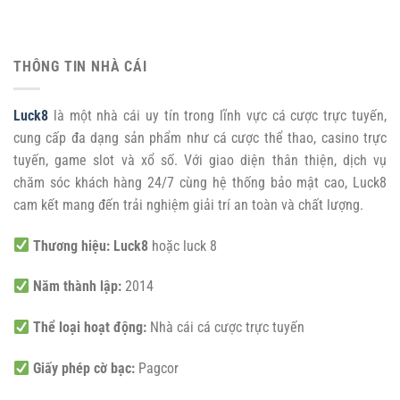
THÔNG TIN NHÀ CÁI
Luck8
là một nhà cái uy tín trong lĩnh vực cá cược trực tuyến,
cung cấp đa dạng sản phẩm như cá cược thể thao, casino trực
tuyến, game slot và xổ số. Với giao diện thân thiện, dịch vụ
chăm sóc khách hàng 24/7 cùng hệ thống bảo mật cao, Luck8
cam kết mang đến trải nghiệm giải trí an toàn và chất lượng.
Thương hiệu:
Luck8
hoặc luck 8
Năm thành lập:
2014
Thể loại hoạt động:
Nhà cái cá cược trực tuyến
Giấy phép cờ bạc:
Pagcor