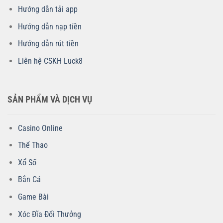
Hướng dẫn tải app
Hướng dẫn nạp tiền
Hướng dẫn rút tiền
Liên hệ CSKH Luck8
SẢN PHẨM VÀ DỊCH VỤ
Casino Online
Thể Thao
Xổ Số
Bắn Cá
Game Bài
Xóc Đĩa Đổi Thưởng