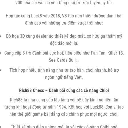
200 nhà cái và các nền tảng giải trí trực tuyến uy tín.
Hợp tác cùng Luck8 vào 2018, V8 tạo nên thiên đường đánh bài
đỉnh cao với những ưu điểm vượt trội như:
Đồ họa 3D cùng dealer ảo thiết kế đẹp mắt, sở hữu gu thẩm mỹ
độc đáo mới lạ.
Cung cấp 8 trò đánh bài cực hot, tiêu biểu như Fan Tan, Killer 13,
See Cards Bull,…
Tích hợp nhiều tính năng như tự tạo bàn, chơi nhanh, hỗ trợ
ngôn ngữ tiếng Việt.
Rich88 Chess – Đánh bài cùng các cô nàng Chibi
Rich88 là nhà cung cấp lão làng với bề dày kinh nghiệm ấn
tượng khi hoạt động từ năm 1994. Kết hợp với Luck88, đơn vị tạo
nên thế giới game bài đẳng cấp chinh phục mọi người chơi:
Thiết kế giao diện anime mới lạ với các cô nàng Chibi ngộ