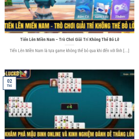
Tiến Lên Miền Nam – Trò Chơi Giải Trí Không Thể Bỏ Lỡ
Tiến Lên Miền Nam là tựa game không thể bỏ qua khi đến với lĩnh [...]
02
Th5