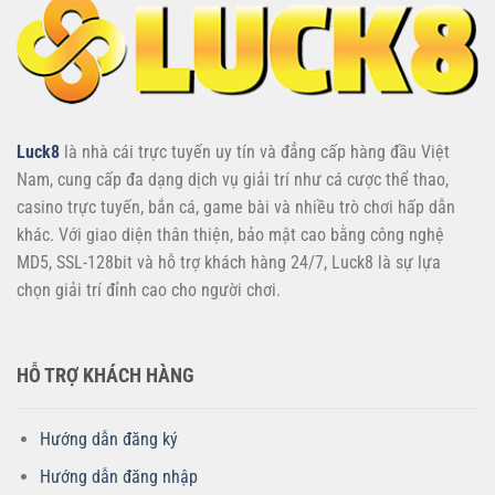
Luck8
là nhà cái trực tuyến uy tín và đẳng cấp hàng đầu Việt
Nam, cung cấp đa dạng dịch vụ giải trí như cá cược thể thao,
casino trực tuyến, bắn cá, game bài và nhiều trò chơi hấp dẫn
khác. Với giao diện thân thiện, bảo mật cao bằng công nghệ
MD5, SSL-128bit và hỗ trợ khách hàng 24/7, Luck8 là sự lựa
chọn giải trí đỉnh cao cho người chơi.
HỖ TRỢ KHÁCH HÀNG
Hướng dẫn đăng ký
Hướng dẫn đăng nhập