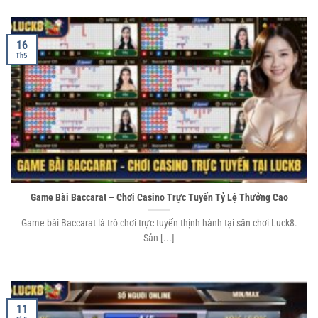
16
Th5
Game Bài Baccarat – Chơi Casino Trực Tuyến Tỷ Lệ Thưởng Cao
Game bài Baccarat là trò chơi trực tuyến thịnh hành tại sân chơi Luck8.
Sản [...]
11