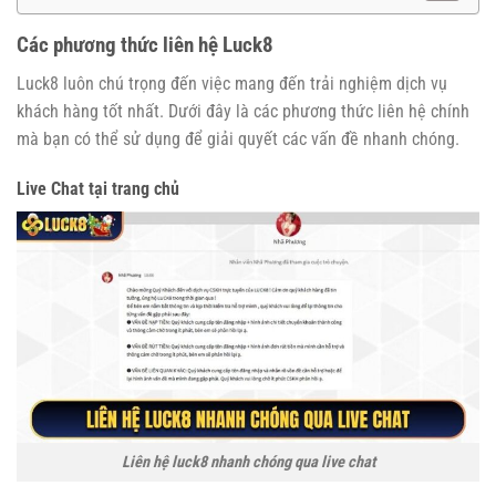
Các phương thức liên hệ Luck8
Luck8 luôn chú trọng đến việc mang đến trải nghiệm dịch vụ
khách hàng tốt nhất. Dưới đây là các phương thức liên hệ chính
mà bạn có thể sử dụng để giải quyết các vấn đề nhanh chóng.
Live Chat tại trang chủ
Liên hệ luck8 nhanh chóng qua live chat