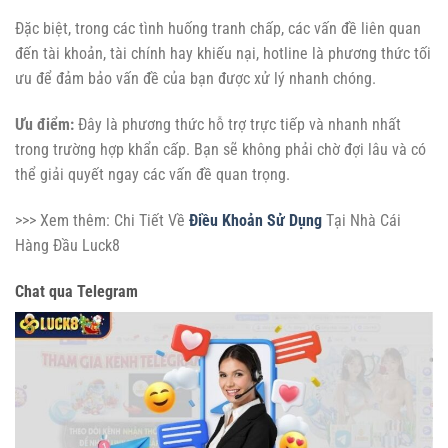
Đặc biệt, trong các tình huống tranh chấp, các vấn đề liên quan
đến tài khoản, tài chính hay khiếu nại, hotline là phương thức tối
ưu để đảm bảo vấn đề của bạn được xử lý nhanh chóng.
Ưu điểm:
Đây là phương thức hỗ trợ trực tiếp và nhanh nhất
trong trường hợp khẩn cấp. Bạn sẽ không phải chờ đợi lâu và có
thể giải quyết ngay các vấn đề quan trọng.
>>> Xem thêm: Chi Tiết Về
Điều Khoản Sử Dụng
Tại Nhà Cái
Hàng Đầu Luck8
Chat qua Telegram