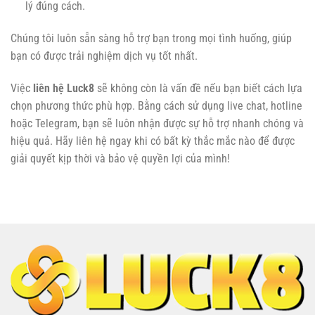
lý đúng cách.
Chúng tôi luôn sẵn sàng hỗ trợ bạn trong mọi tình huống, giúp
bạn có được trải nghiệm dịch vụ tốt nhất.
Việc
liên hệ Luck8
sẽ không còn là vấn đề nếu bạn biết cách lựa
chọn phương thức phù hợp. Bằng cách sử dụng live chat, hotline
hoặc Telegram, bạn sẽ luôn nhận được sự hỗ trợ nhanh chóng và
hiệu quả. Hãy liên hệ ngay khi có bất kỳ thắc mắc nào để được
giải quyết kịp thời và bảo vệ quyền lợi của mình!