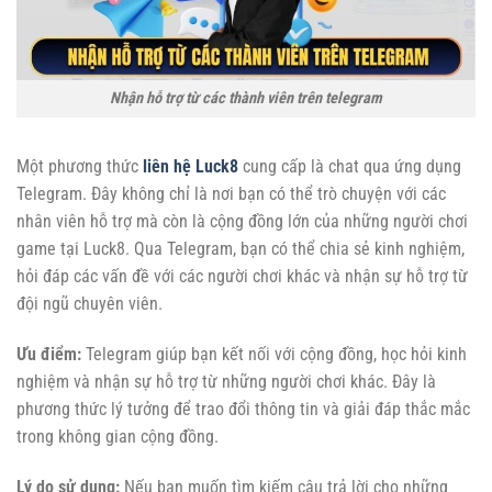
Nhận hỗ trợ từ các thành viên trên telegram
Một phương thức
liên hệ Luck8
cung cấp là chat qua ứng dụng
Telegram. Đây không chỉ là nơi bạn có thể trò chuyện với các
nhân viên hỗ trợ mà còn là cộng đồng lớn của những người chơi
game tại Luck8. Qua Telegram, bạn có thể chia sẻ kinh nghiệm,
hỏi đáp các vấn đề với các người chơi khác và nhận sự hỗ trợ từ
đội ngũ chuyên viên.
Ưu điểm:
Telegram giúp bạn kết nối với cộng đồng, học hỏi kinh
nghiệm và nhận sự hỗ trợ từ những người chơi khác. Đây là
phương thức lý tưởng để trao đổi thông tin và giải đáp thắc mắc
trong không gian cộng đồng.
Lý do sử dụng:
Nếu bạn muốn tìm kiếm câu trả lời cho những