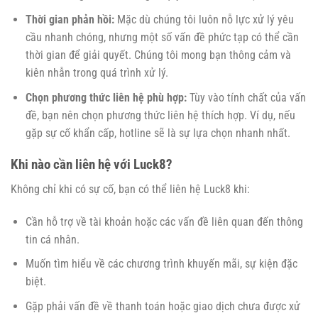
Thời gian phản hồi:
Mặc dù chúng tôi luôn nỗ lực xử lý yêu
cầu nhanh chóng, nhưng một số vấn đề phức tạp có thể cần
thời gian để giải quyết. Chúng tôi mong bạn thông cảm và
kiên nhẫn trong quá trình xử lý.
Chọn phương thức liên hệ phù hợp:
Tùy vào tính chất của vấn
đề, bạn nên chọn phương thức liên hệ thích hợp. Ví dụ, nếu
gặp sự cố khẩn cấp, hotline sẽ là sự lựa chọn nhanh nhất.
Khi nào cần liên hệ với Luck8?
Không chỉ khi có sự cố, bạn có thể liên hệ Luck8 khi:
Cần hỗ trợ về tài khoản hoặc các vấn đề liên quan đến thông
tin cá nhân.
Muốn tìm hiểu về các chương trình khuyến mãi, sự kiện đặc
biệt.
Gặp phải vấn đề về thanh toán hoặc giao dịch chưa được xử