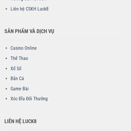
Liên hệ CSKH Luck8
SẢN PHẨM VÀ DỊCH VỤ
Casino Online
Thể Thao
Xổ Số
Bắn Cá
Game Bài
Xóc Đĩa Đổi Thưởng
LIÊN HỆ LUCK8