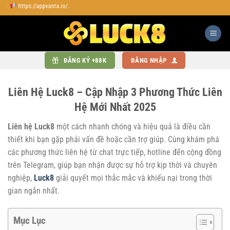
Chuyển
ttps://appvanta.io/.
đến
nội
dung
ĐĂNG KÝ +88K
ĐĂNG NHẬP
Liên Hệ Luck8 – Cập Nhập 3 Phương Thức Liên
Hệ Mới Nhất 2025
Liên hệ Luck8
một cách nhanh chóng và hiệu quả là điều cần
thiết khi bạn gặp phải vấn đề hoặc cần trợ giúp. Cùng khám phá
các phương thức liên hệ từ chat trực tiếp, hotline đến cộng đồng
trên Telegram, giúp bạn nhận được sự hỗ trợ kịp thời và chuyên
nghiệp,
Luck8
giải quyết mọi thắc mắc và khiếu nại trong thời
gian ngắn nhất.
Mục Lục