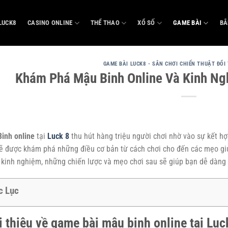
LUCK8
CASINO ONLINE
THỂ THAO
XỔ SỐ
GAME BÀI
BẮ
GAME BÀI LUCK8 - SÂN CHƠI CHIẾN THUẬT ĐỔ
Khám Phá Mậu Binh Online Và Kinh N
inh online
tại
Luck 8
thu hút hàng triệu người chơi nhờ vào sự kết hợ
ẽ được khám phá những điều cơ bản từ cách chơi cho đến các mẹo giú
 kinh nghiệm, những chiến lược và mẹo chơi sau sẽ giúp bạn dễ dàng
c Lục
i thiệu về game bài mậu binh online tại Luc