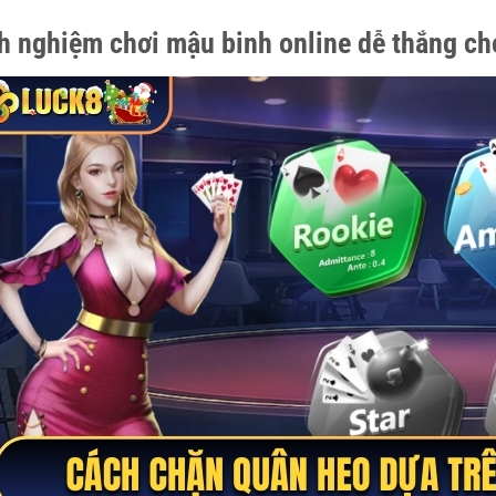
h nghiệm chơi mậu binh online dễ thắng ch