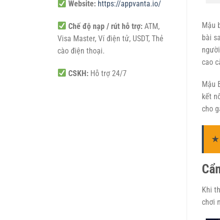
Website:
https://appvanta.io/
Mậu b
Chế độ nạp / rút hỗ trợ:
ATM,
bài s
Visa Master, Ví điện tử, USDT, Thẻ
người 
cào điện thoại.
cao c
CSKH:
Hỗ trợ 24/7
Mậu B
kết n
cho g
★ 
Cẩm
Khi t
chơi 