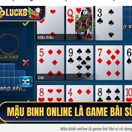
Mậu binh online là game bài thú vị sử dụng 