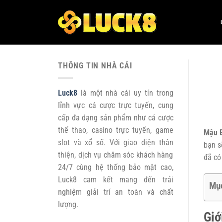
Chuyển
đến
nội
dung
THÔNG TIN NHÀ CÁI
Luck8
là một nhà cái uy tín trong
lĩnh vực cá cược trực tuyến, cung
cấp đa dạng sản phẩm như cá cược
thể thao, casino trực tuyến, game
Mậu B
slot và xổ số. Với giao diện thân
bạn s
thiện, dịch vụ chăm sóc khách hàng
đã có
24/7 cùng hệ thống bảo mật cao,
Luck8 cam kết mang đến trải
Mụ
nghiệm giải trí an toàn và chất
lượng.
Giớ