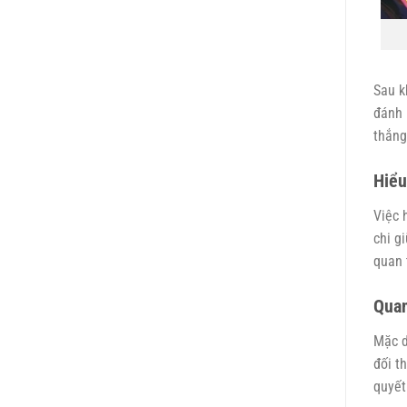
Sau k
đánh 
thắng
Hiểu
Việc 
chi g
quan 
Quan
Mặc d
đối t
quyết