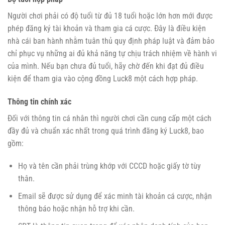
Người chơi phải có độ tuổi từ đủ 18 tuổi hoặc lớn hơn mới được
phép đăng ký tài khoản và tham gia cá cược. Đây là điều kiện
nhà cái ban hành nhằm tuân thủ quy định pháp luật và đảm bảo
chỉ phục vụ những ai đủ khả năng tự chịu trách nhiệm về hành vi
của mình. Nếu bạn chưa đủ tuổi, hãy chờ đến khi đạt đủ điều
kiện để tham gia vào cộng đồng Luck8 một cách hợp pháp.
Thông tin chính xác
Đối với thông tin cá nhân thì người chơi cần cung cấp một cách
đầy đủ và chuẩn xác nhất trong quá trình đăng ký Luck8, bao
gồm:
Họ và tên cần phải trùng khớp với CCCD hoặc giấy tờ tùy
thân.
Email sẽ được sử dụng để xác minh tài khoản cá cược, nhận
thông báo hoặc nhận hỗ trợ khi cần.