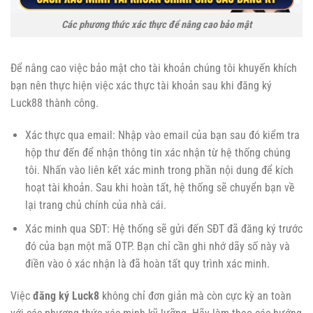
Các phương thức xác thực để nâng cao bảo mật
Để nâng cao việc bảo mật cho tài khoản chúng tôi khuyến khích
bạn nên thực hiện việc xác thực tài khoản sau khi đăng ký
Luck88 thành công.
Xác thực qua email: Nhập vào email của bạn sau đó kiểm tra
hộp thư đến để nhận thông tin xác nhận từ hệ thống chúng
tôi. Nhấn vào liên kết xác minh trong phần nội dung để kích
hoạt tài khoản. Sau khi hoàn tất, hệ thống sẽ chuyển bạn về
lại trang chủ chính của nhà cái.
Xác minh qua SĐT: Hệ thống sẽ gửi đến SĐT đã đăng ký trước
đó của bạn một mã OTP. Bạn chỉ cần ghi nhớ dãy số này và
điền vào ô xác nhận là đã hoàn tất quy trình xác minh.
Việc
đăng ký Luck8
không chỉ đơn giản mà còn cực kỳ an toàn