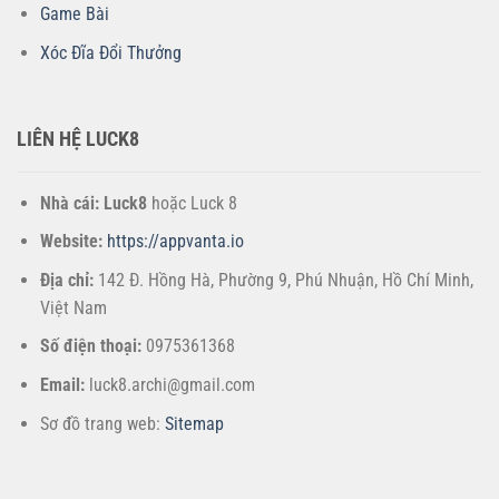
Game Bài
Xóc Đĩa Đổi Thưởng
LIÊN HỆ LUCK8
Nhà cái:
Luck8
hoặc Luck 8
Website:
https://appvanta.io
Địa chỉ:
142 Đ. Hồng Hà, Phường 9, Phú Nhuận, Hồ Chí Minh,
Việt Nam
Số điện thoại:
0975361368
Email:
luck8.archi@gmail.com
Sơ đồ trang web:
Sitemap