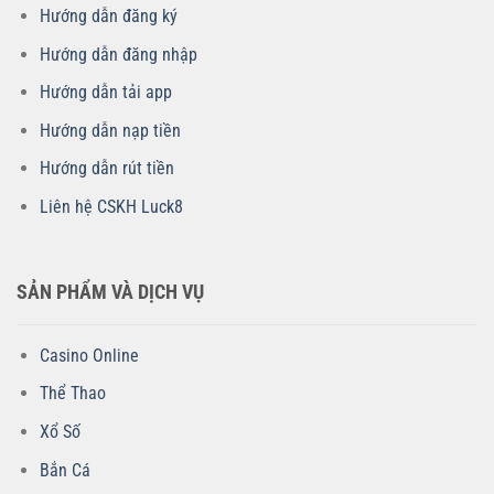
Hướng dẫn đăng ký
Hướng dẫn đăng nhập
Hướng dẫn tải app
Hướng dẫn nạp tiền
Hướng dẫn rút tiền
Liên hệ CSKH Luck8
SẢN PHẨM VÀ DỊCH VỤ
Casino Online
Thể Thao
Xổ Số
Bắn Cá