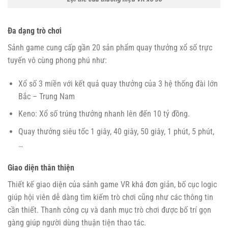
Đa dạng trò chơi
Sảnh game cung cấp gần 20 sản phẩm quay thưởng xổ số trực
tuyến vô cùng phong phú như:
Xổ số 3 miền với kết quả quay thưởng của 3 hệ thống đài lớn
Bắc – Trung Nam
Keno: Xổ số trúng thưởng nhanh lên đến 10 tỷ đồng.
Quay thưởng siêu tốc 1 giây, 40 giây, 50 giây, 1 phút, 5 phút,
…
Giao diện thân thiện
Thiết kế giao diện của sảnh game VR khá đơn giản, bố cục logic
giúp hội viên dễ dàng tìm kiếm trò chơi cũng như các thông tin
cần thiết. Thanh công cụ và danh mục trò chơi được bố trí gọn
gàng giúp người dùng thuận tiện thao tác.