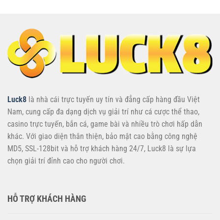
Luck8
là nhà cái trực tuyến uy tín và đẳng cấp hàng đầu Việt
Nam, cung cấp đa dạng dịch vụ giải trí như cá cược thể thao,
casino trực tuyến, bắn cá, game bài và nhiều trò chơi hấp dẫn
khác. Với giao diện thân thiện, bảo mật cao bằng công nghệ
MD5, SSL-128bit và hỗ trợ khách hàng 24/7, Luck8 là sự lựa
chọn giải trí đỉnh cao cho người chơi.
HỖ TRỢ KHÁCH HÀNG