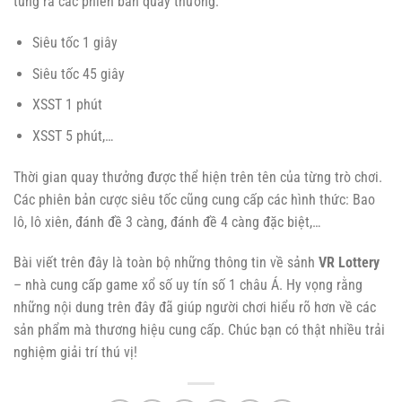
tung ra các phiên bản quay thưởng:
Siêu tốc 1 giây
Siêu tốc 45 giây
XSST 1 phút
XSST 5 phút,…
Thời gian quay thưởng được thể hiện trên tên của từng trò chơi.
Các phiên bản cược siêu tốc cũng cung cấp các hình thức: Bao
lô, lô xiên, đánh đề 3 càng, đánh đề 4 càng đặc biệt,…
Bài viết trên đây là toàn bộ những thông tin về sảnh
VR Lottery
– nhà cung cấp game xổ số uy tín số 1 châu Á. Hy vọng rằng
những nội dung trên đây đã giúp người chơi hiểu rõ hơn về các
sản phẩm mà thương hiệu cung cấp. Chúc bạn có thật nhiều trải
nghiệm giải trí thú vị!