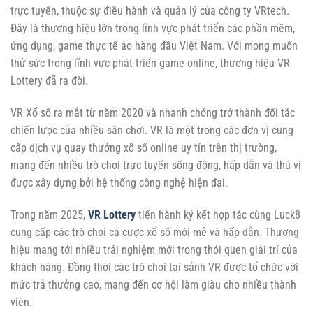
trực tuyến, thuộc sự điều hành và quản lý của công ty VRtech.
Đây là thương hiệu lớn trong lĩnh vực phát triển các phần mềm,
ứng dụng, game thực tế ảo hàng đầu Việt Nam. Với mong muốn
thử sức trong lĩnh vực phát triển game online, thương hiệu VR
Lottery đã ra đời.
VR Xổ số ra mắt từ năm 2020 và nhanh chóng trở thành đối tác
chiến lược của nhiều sân chơi. VR là một trong các đơn vị cung
cấp dịch vụ quay thưởng xổ số online uy tín trên thị trường,
mang đến nhiều trò chơi trực tuyến sống động, hấp dẫn và thú vị
được xây dựng bởi hệ thống công nghệ hiện đại.
Trong năm 2025,
VR Lottery
tiến hành ký kết hợp tác cùng Luck8
cung cấp các trò chơi cá cược xổ số mới mẻ và hấp dẫn. Thương
hiệu mang tới nhiều trải nghiệm mới trong thói quen giải trí của
khách hàng. Đồng thời các trò chơi tại sảnh VR được tổ chức với
mức trả thưởng cao, mang đến cơ hội làm giàu cho nhiều thành
viên.