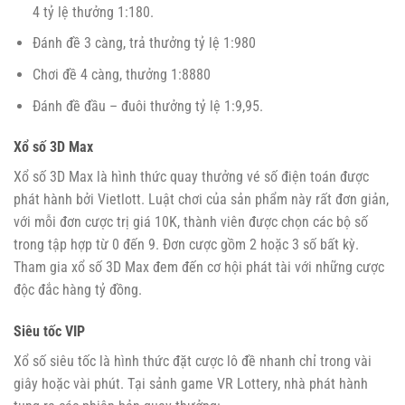
4 tỷ lệ thưởng 1:180.
Đánh đề 3 càng, trả thưởng tỷ lệ 1:980
Chơi đề 4 càng, thưởng 1:8880
Đánh đề đầu – đuôi thưởng tỷ lệ 1:9,95.
Xổ số 3D Max
Xổ số 3D Max là hình thức quay thưởng vé số điện toán được
phát hành bởi Vietlott. Luật chơi của sản phẩm này rất đơn giản,
với mỗi đơn cược trị giá 10K, thành viên được chọn các bộ số
trong tập hợp từ 0 đến 9. Đơn cược gồm 2 hoặc 3 số bất kỳ.
Tham gia xổ số 3D Max đem đến cơ hội phát tài với những cược
độc đắc hàng tỷ đồng.
Siêu tốc VIP
Xổ số siêu tốc là hình thức đặt cược lô đề nhanh chỉ trong vài
giây hoặc vài phút. Tại sảnh game VR Lottery, nhà phát hành